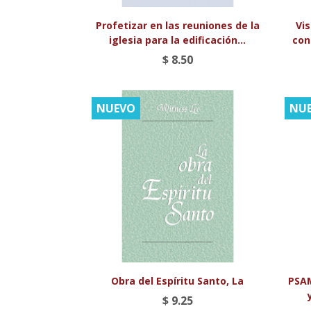

Vista rápida
Profetizar en las reuniones de la
Vis
iglesia para la edificación...
con
$ 8.50
NUEVO
NU

Vista rápida
Obra del Espíritu Santo, La
PSAM
$ 9.25