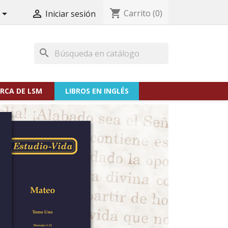
shopping_cart
Carrito
(0)


Iniciar sesión
search
RCA DE LSM
LIBROS EN INGLÉS
