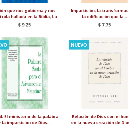


Vista rápida
Vista rápida
ión que nos gobierna y nos
Impartición, la transformac
trola hallada en la Biblia, La
la edificación que la...
$ 9.25
$ 7.75
EVO
NUEVO


Vista rápida
Vista rápida
: El ministerio de la palabra
Relación de Dios con el ho
y la impartición de Dios...
en la nueva creación de Dio