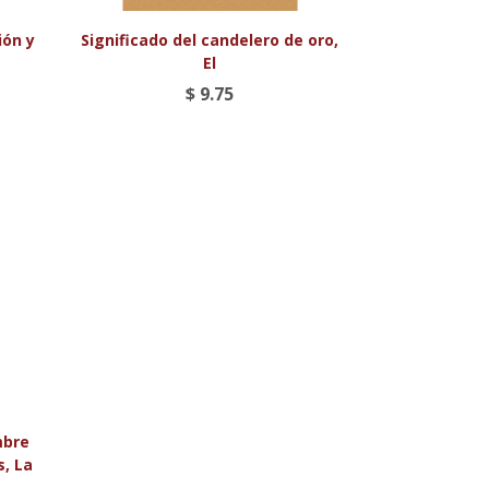

Vista rápida
ión y
Significado del candelero de oro,
El
$ 9.75
mbre
s, La