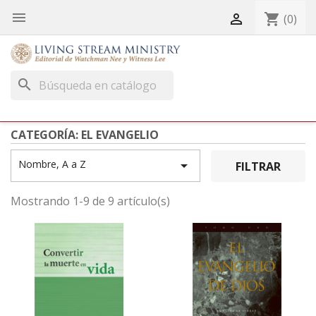


shopping_cart
(0)
search
CATEGORÍA: EL EVANGELIO
Nombre, A a Z

FILTRAR
Mostrando 1-9 de 9 artículo(s)