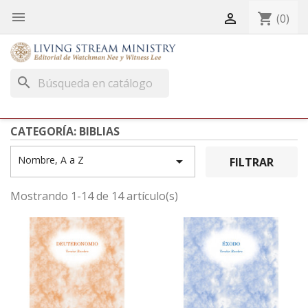


shopping_cart
(0)
search
CATEGORÍA: BIBLIAS
Nombre, A a Z

FILTRAR
Mostrando 1-14 de 14 artículo(s)