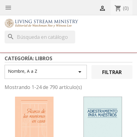


shopping_cart
(0)
search
CATEGORÍA: LIBROS
Nombre, A a Z

FILTRAR
Mostrando 1-24 de 790 artículo(s)