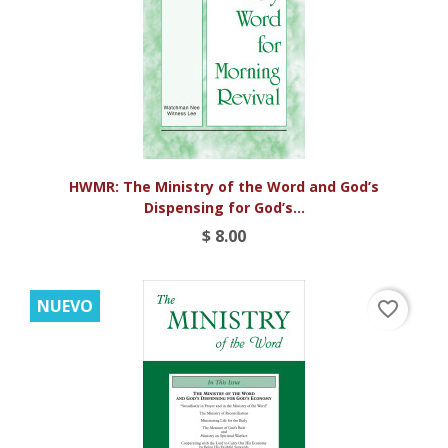
HWMR: The Ministry of the Word and God’s
Dispensing for God’s...
$ 8.00
NUEVO
favorite_border