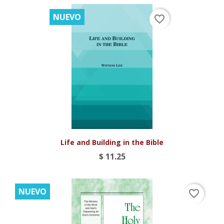
NUEVO
favorite_border
Life and Building in the Bible
$ 11.25
NUEVO
favorite_border