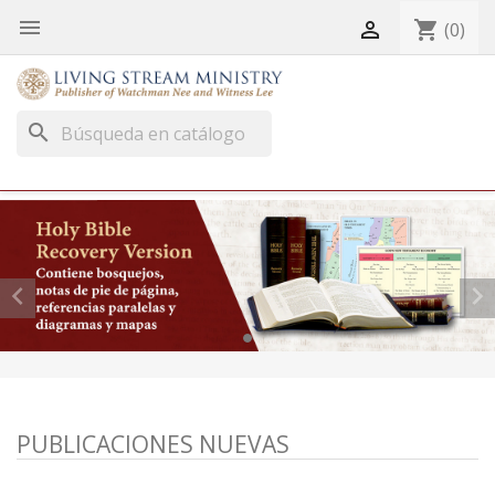


shopping_cart
(0)
search


PUBLICACIONES NUEVAS