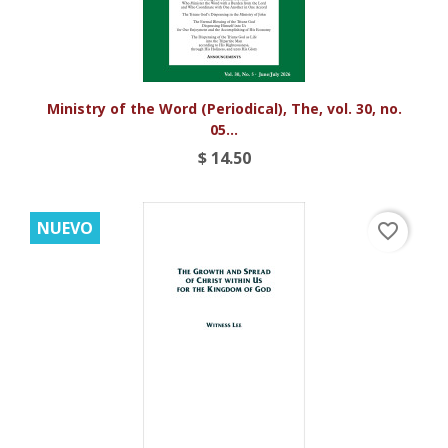
Ministry of the Word (Periodical), The, vol. 30, no.
05...
$ 14.50
NUEVO
favorite_border