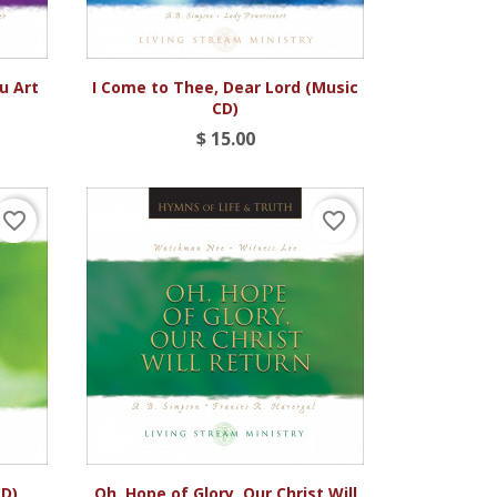

Vista rápida
ou Art
I Come to Thee, Dear Lord (Music
CD)
$ 15.00
favorite_border
favorite_border

Vista rápida
CD)
Oh, Hope of Glory, Our Christ Will