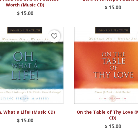
Worth (Music CD)
$ 15.00
$ 15.00
favorite_border


Vista rápida
Vista rápida
, What a Life! (Music CD)
On the Table of Thy Love (
CD)
$ 15.00
$ 15.00