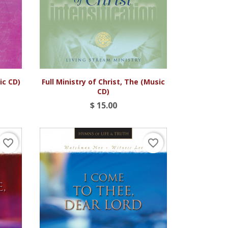

Vista rápida
ic CD)
Full Ministry of Christ, The (Music
CD)
$ 15.00
favorite_border
favorite_border