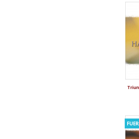
Triu
FUER