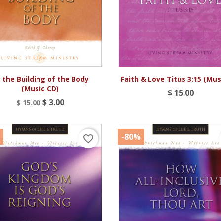


Vista rápida
Vista rápida
l the Building of the Body
Faith & Love Titus 3:15 (Mus
(Music CD)
$ 15.00
$ 3.00
$ 15.00
-80%
favorite_border