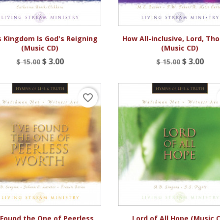


Vista rápida
Vista rápida
s Kingdom Is God's Reigning
How All-inclusive, Lord, Th
(Music CD)
(Music CD)
$ 3.00
$ 3.00
$ 15.00
$ 15.00
favorite_border


Vista rápida
Vista rápida
e Found the One of Peerless
Lord of All Hope (Music 