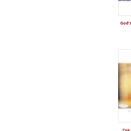
God'
I'v