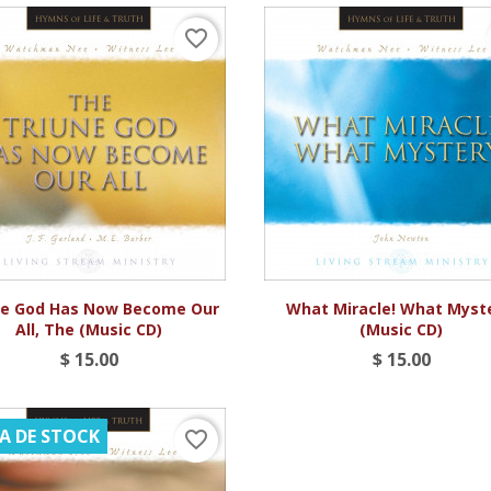
favorite_border


Vista rápida
Vista rápida
ne God Has Now Become Our
What Miracle! What Myst
All, The (Music CD)
(Music CD)
$ 15.00
$ 15.00
A DE STOCK
favorite_border