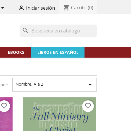
shopping_cart
Carrito
(0)


Iniciar sesión
search
EBOOKS
LIBROS EN ESPAÑOL
Nombre, A a Z

por:
favorite_border
favorite_border