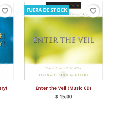
FUERA DE STOCK
favorite_border
favorite_border

Vista rápida
ery!
Enter the Veil (Music CD)
$ 15.00