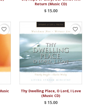
Return (Music CD)
$ 15.00
favorite_border
favorite_border

Vista rápida
Music
Thy Dwelling Place, O Lord, I Love
(Music CD)
$ 15.00