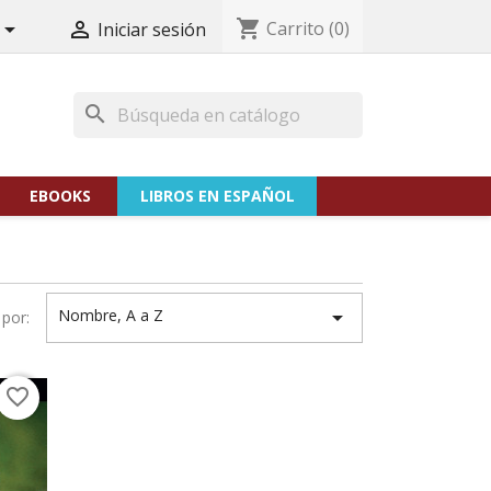
shopping_cart
Carrito
(0)


Iniciar sesión
search
EBOOKS
LIBROS EN ESPAÑOL
Nombre, A a Z

por:
favorite_border