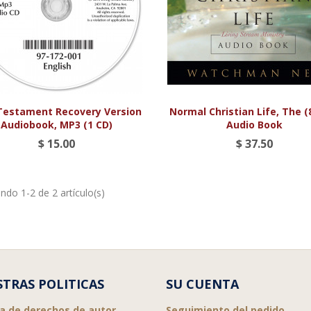


Vista rápida
Vista rápida
estament Recovery Version
Normal Christian Life, The (
Audiobook, MP3 (1 CD)
Audio Book
$ 15.00
$ 37.50
do 1-2 de 2 artículo(s)
TRAS POLITICAS
SU CUENTA
ca de derechos de autor
Seguimiento del pedido