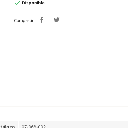

Disponible
Compartir
tálogo
07-068-002