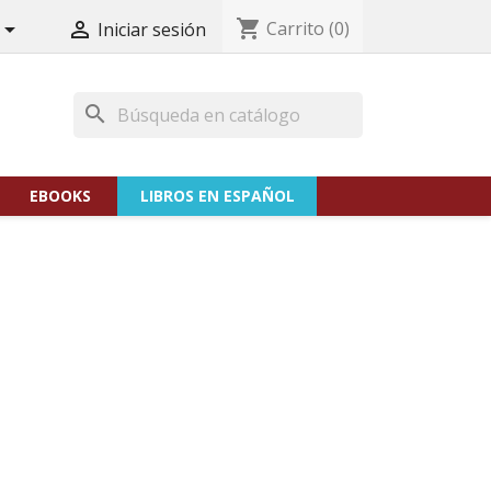
shopping_cart
Carrito
(0)


Iniciar sesión
search
EBOOKS
LIBROS EN ESPAÑOL