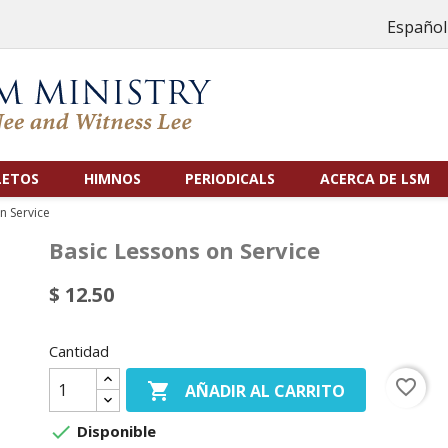
Español
LETOS
HIMNOS
PERIODICALS
ACERCA DE LSM
n Service
Basic Lessons on Service
$ 12.50
Cantidad
favorite_border

AÑADIR AL CARRITO

Disponible