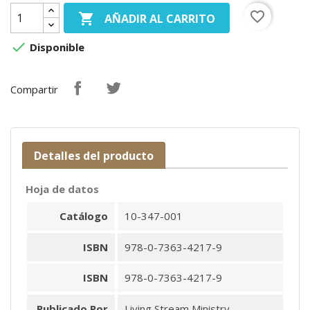
favorite_border

AÑADIR AL CARRITO

Disponible
Compartir
Detalles del producto
Hoja de datos
Catálogo
10-347-001
ISBN
978-0-7363-4217-9
ISBN
978-0-7363-4217-9
Publicado Por
Living Stream Ministry