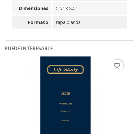
Dimensiones
5.5" x 8.5"
Formato
tapa blanda
PUEDE INTERESARLE
favorite_border