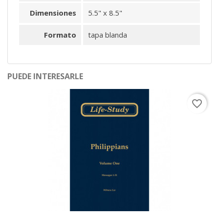
Dimensiones
5.5" x 8.5"
Formato
tapa blanda
PUEDE INTERESARLE
favorite_border