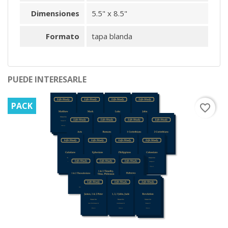
Dimensiones
5.5" x 8.5"
Formato
tapa blanda
PUEDE INTERESARLE
PACK
favorite_border