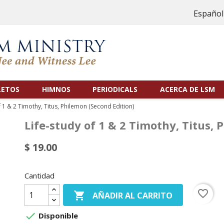
Español
LETOS
HIMNOS
PERIODICALS
ACERCA DE LSM
f 1 & 2 Timothy, Titus, Philemon (Second Edition)
Life-study of 1 & 2 Timothy, Titus, 
$ 19.00
Cantidad
favorite_border

AÑADIR AL CARRITO

Disponible