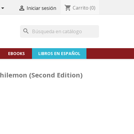
shopping_cart
Carrito
(0)


Iniciar sesión
search
EBOOKS
LIBROS EN ESPAÑOL
Philemon (Second Edition)