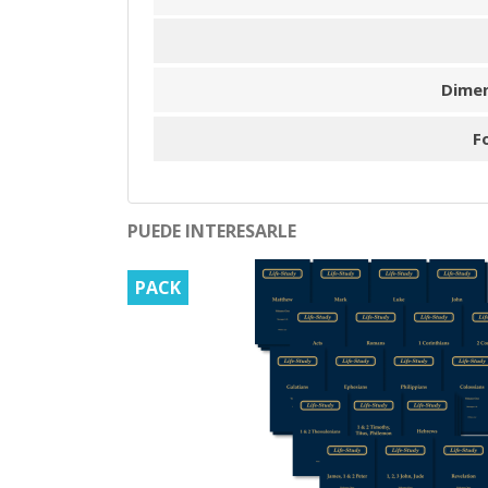
Dime
F
PUEDE INTERESARLE
PACK