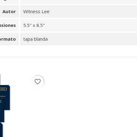
Autor
Witness Lee
nsiones
5.5" x 8.5"
ormato
tapa blanda
favorite_border