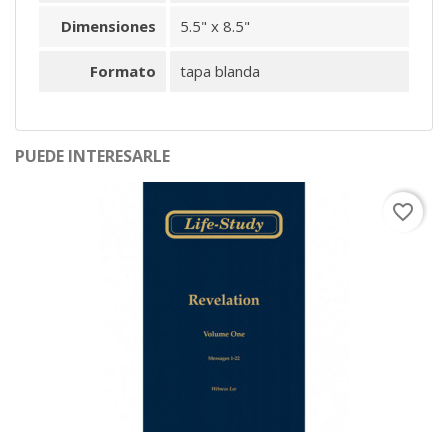
Dimensiones
5.5" x 8.5"
Formato
tapa blanda
PUEDE INTERESARLE
favorite_border