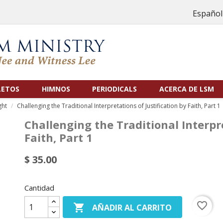
Español
LETOS
HIMNOS
PERIODICALS
ACERCA DE LSM
ght
Challenging the Traditional Interpretations of Justification by Faith, Part 1
Challenging the Traditional Interpre
Faith, Part 1
$ 35.00
Cantidad
favorite_border

AÑADIR AL CARRITO