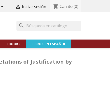
shopping_cart
Carrito
(0)


Iniciar sesión
search
EBOOKS
LIBROS EN ESPAÑOL
tations of Justification by