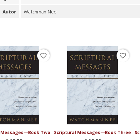
Autor
Watchman Nee
favorite_border
favorite_border


Vista rápida
Vista rápida
al Messages—Book Two
Scriptural Messages—Book Three
Sc