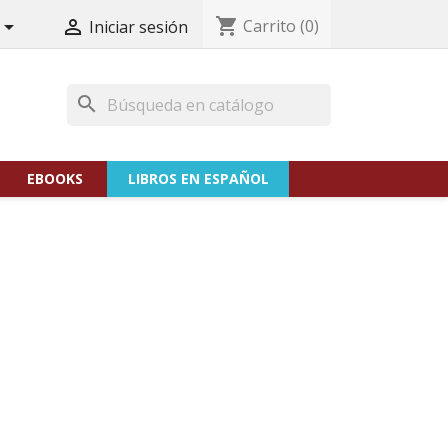
shopping_cart
Carrito
(0)


Iniciar sesión
search
EBOOKS
LIBROS EN ESPAÑOL