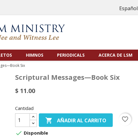
Español
LETOS
HIMNOS
PERIODICALS
ACERCA DE LSM
sages—Book Six
Scriptural Messages—Book Six
$ 11.00
Cantidad
favorite_border

AÑADIR AL CARRITO

Disponible