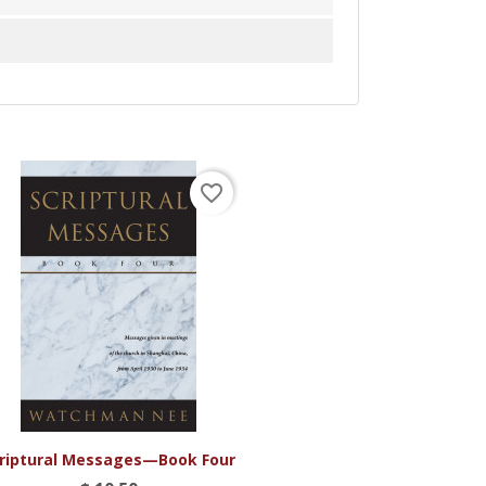
favorite_border

Vista rápida
riptural Messages—Book Four