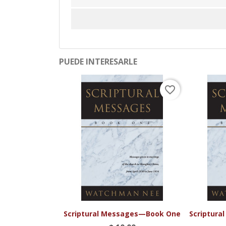
PUEDE INTERESARLE
favorite_border

Vista rápida
Scriptural Messages—Book One
Scriptur