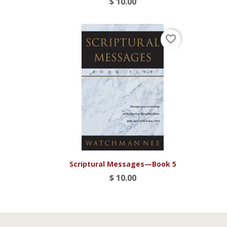
$ 10.00
favorite_border

Vista rápida
Scriptural Messages—Book 5
$ 10.00