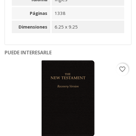
Páginas
1338
Dimensiones
6.25 x 9.25
PUEDE INTERESARLE
favorite_border