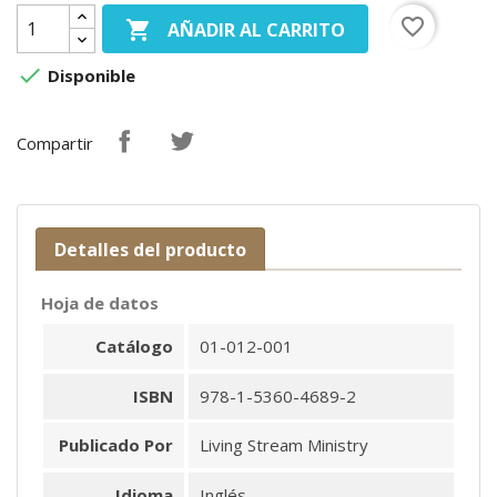
favorite_border

AÑADIR AL CARRITO

Disponible
Compartir
Detalles del producto
Hoja de datos
Catálogo
01-012-001
ISBN
978-1-5360-4689-2
Publicado Por
Living Stream Ministry
Idioma
Inglés