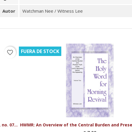
Autor
Watchman Nee / Witness Lee
FUERA DE STOCK
favorite_border

Vista rápida
no. 07...
HWMR: An Overview of the Central Burden and Presen