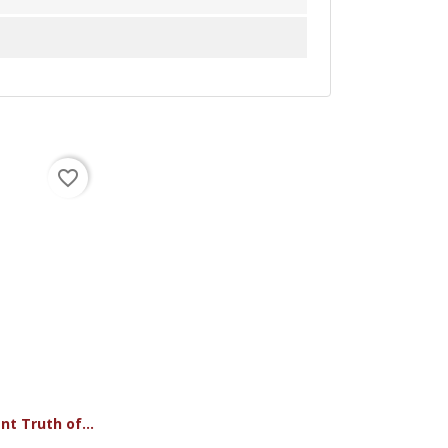
favorite_border
t Truth of...