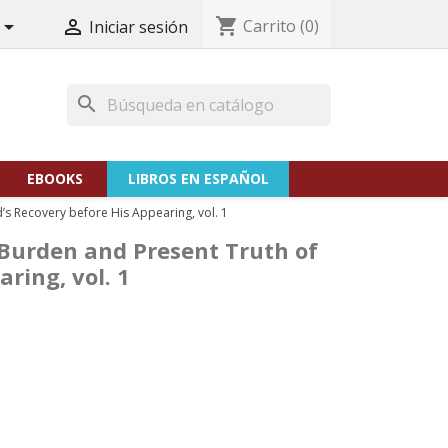
shopping_cart
Carrito
(0)


Iniciar sesión
search
EBOOKS
LIBROS EN ESPAÑOL
’s Recovery before His Appearing, vol. 1
Burden and Present Truth of
ring, vol. 1