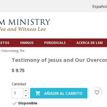
Español
LETOS
HIMNOS
PERIODICALS
ACERCA DE LSM
r Overcoming, The
Testimony of Jesus and Our Overco
$ 9.75
Cantidad
favorite_border

AÑADIR AL CARRITO

Disponible