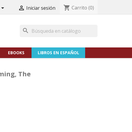
shopping_cart
Carrito
(0)


Iniciar sesión
search
EBOOKS
LIBROS EN ESPAÑOL
ming, The