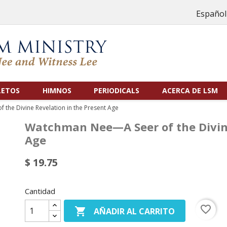
Español
LETOS
HIMNOS
PERIODICALS
ACERCA DE LSM
the Divine Revelation in the Present Age
Watchman Nee—A Seer of the Divine
Age
$ 19.75
Cantidad
favorite_border

AÑADIR AL CARRITO